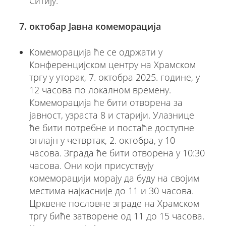
Ситију.
7. октобар Јавна комеморација
Комеморација ће се одржати у
Конференцијском центру на Храмском
тргу у уторак, 7. октобра 2025. године, у
12 часова по локалном времену.
Комеморација ће бити отворена за
јавност, узраста 8 и старији. Улазнице
ће бити потребне и постаће доступне
онлајн у четвртак, 2. октобра, у 10
часова. Зграда ће бити отворена у 10:30
часова. Они који присуствују
комеморацији морају да буду на својим
местима најкасније до 11 и 30 часова.
Црквене пословне зграде на Храмском
тргу биће затворене од 11 до 15 часова.