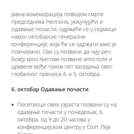
Јавна комеморација поводом смрти
председника Нелсона, укључујући и
одавање почасти, одржаће се у седмици
након октобарске генералне
конференције, која ће се одржати како је
планирано. Сви су позвани да чују реч
Божју кроз Његове позване апостоле и
црквене вође током пет заседања овог
глобалног преноса 4. и 5. октобра.
6. октобар Одавање почасти
Посетиоци свих узраста позвани су на
одавање почасти у понедељак, 6.
октобра, од 9 до 20 часова у
конференцијском центру у Солт Лејк