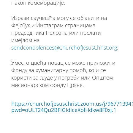
након комеморације.
Изрази саучешћа могу се објавити на
Фејсбук и Инстаграм страницама
председника Нелсона или послати
имејлом на
sendcondolences@ChurchofJesusChrist.org
.
Уместо цвећа новац се може приложити
Фонду за хуманитарну помоћ, који се
користи за људе у потреби или Општем
мисионарском фонду Цркве.
https://churchofjesuschrist.zoom.us/j/96771394
pwd=oULT24Qu2BFIGIdIceXblHdkw8F0xj.1