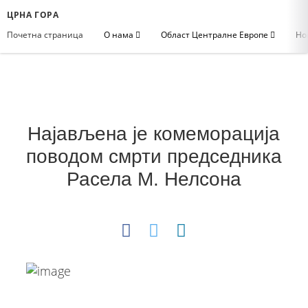
ЦРНА ГОРА
Почетна страница
О нама
Област Централне Европе
Но
Најављена је комеморација
поводом смрти председника
Расела М. Нелсона