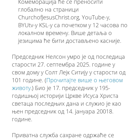
Комеморација ће се преносити
глобално на страници
ChurchofJesusChrist.org, YouTube-у,
BYUtv-у KSL-у са почетком у 12 часова по
локалном времену. Више детаља о
језицима ће бити достављено касније.
Председник Нелсон умро је од последица
старости 27. септембра 2025. године у
свом дому у Солт Лејк Ситију у старости од
101 године. (
Прочитајте више о његовом
животу
.) Био је 17. председник у 195-
годишњој историји Цркве Исуса Христа
светаца последњих дана и служио је као
њен председник од 14. јануара 20018.
године.
Приватна служба сахране одржаће се