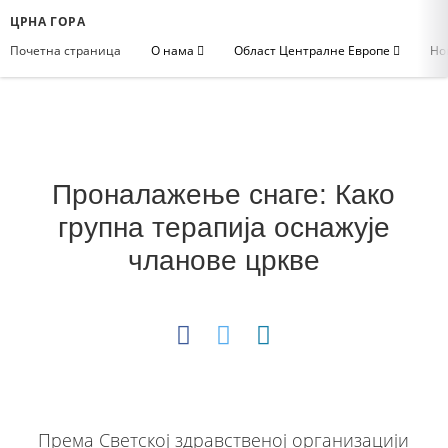
ЦРНА ГОРА
Почетна страница
О нама
Област Централне Европе
Но
Проналажење снаге: Како
групна терапија оснажује
чланове цркве
Према Светској здравственој организацији