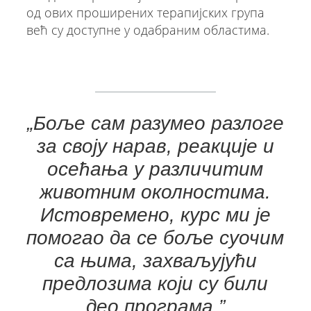
од ових проширених терапијских група
већ су доступне у одабраним областима.
„Боље сам разумео разлоге
за своју нарав, реакције и
осећања у различитим
животним околностима.
Истовремено, курс ми је
помогао да се боље суочим
са њима, захваљујући
предлозима који су били
део програма.”