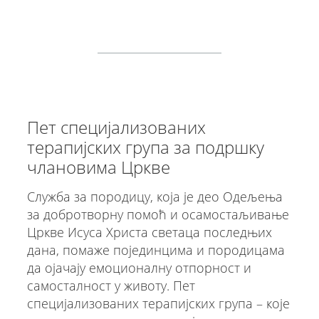
Пет специјализованих
терапијских група за подршку
члановима Цркве
Служба за породицу, која је део Одељења
за добротворну помоћ и осамостаљивање
Цркве Исуса Христа светаца последњих
дана, помаже појединцима и породицама
да ојачају емоционалну отпорност и
самосталност у животу. Пет
специјализованих терапијских група – које