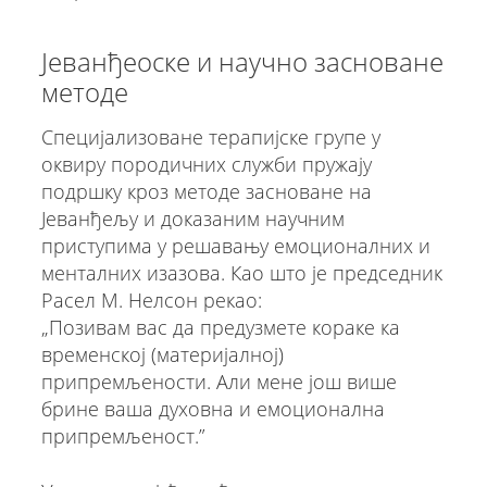
Јеванђеоске и научно засноване
методе
Специјализоване терапијске групе у
оквиру породичних служби пружају
подршку кроз методе засноване на
Јеванђељу и доказаним научним
приступима у решавању емоционалних и
менталних изазова. Као што је председник
Расел М. Нелсон рекао:
„Позивам вас да предузмете кораке ка
временској (материјалној)
припремљености. Али мене још више
брине ваша духовна и емоционална
припремљеност.”