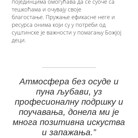
појединцима омогућава да се суоче са
тешкоћама и очувају своје
благостање. Пружање ефикасне неге и
ресурса онима који су у потреби од
суштинске је важности у помагању Божјој
деци.
Атмосфера без осуде и
пуна љубави, уз
професионалну подршку и
поучавања, донела ми је
многа позитивна искуства
и запажања.”