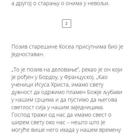
а другoj о старању о онима у невољи.
2
Позив старешине Косеа присутнима био је
једноставан.
„То је позив на деловање”, рекао је он који
је рођен у Бордоу, у Француској. „Као
ученици Исуса Христа, имамо свету
дужност да одржимо пламен Божје љубави
у нашим срцима и да пустимо да његова
светлост сија у нашим заједницама.
Господ тражи од нас да имамо свест о
ширем свету око нас – нешто што је
могуће више него икада у нашем времену