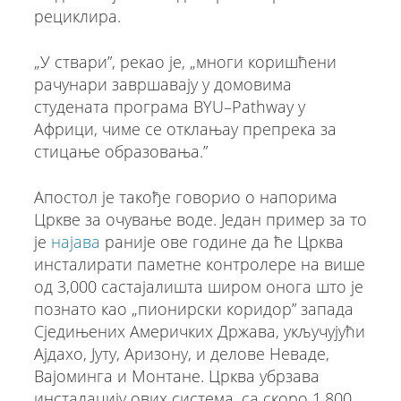
рециклира.
„У ствари”, рекао је, „многи коришћени
рачунари завршавају у домовима
студената програма BYU–Pathway у
Африци, чиме се отклањау препрека за
стицање образовања.”
Апостол је такође говорио о напорима
Цркве за очување воде. Један пример за то
је
најава
раније ове године да ће Црква
инсталирати паметне контролере на више
од 3,000 састајалишта широм онога што је
познато као „пионирски коридор” запада
Сједињених Америчких Држава, укључујући
Ајдахо, Јуту, Аризону, и делове Неваде,
Вајоминга и Монтане. Црква убрзава
инсталацију ових система, са скоро 1,800