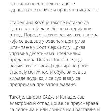
започети нове послове, добре
здравствене навике и правилна исхрана.”
Старешина Косе је такође истакао да
Црква настоји да избегне материјални
отпад. Поред опсежне рециклаже папира
која се дешава у водећем центру за
штампање у Солт Лејк Ситију, Црква
управља десетинама штедљивих
продавница Deseret Industries, где
рециклажа и продаја дониране робе
стварају могућности обуке за рад за
хиљаде људи који се суочавају са
препрекама при запошљавању.
Такође, широм САД-а и Канаде, сав
електронски отпад цркве се преусмерава
са депонија и или донира или раставља и