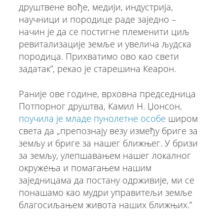
друштвене вође, медији, индустрија,
научници и породице раде заједно –
начин је да се постигне племенити циљ
ревитализације земље и увелича људска
породица. Прихватимо ово као свети
задатак”, рекао је старешина Кеарон.
Раније ове године, врховна председница
Потпорног друштва, Камил Н. Џонсон,
поучила је младе пунолетне особе
широм
света да „препознају везу између бриге за
земљу и бриге за нашег ближњег. У бризи
за земљу, улепшавањем нашег локалног
окружења и помагањем нашим
заједницама да постану одрживије, ми се
понашамо као мудри управитељи земље
благосиљањем живота наших ближњих.”