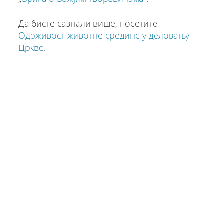
Да бисте сазнали више, посетите
Одрживост животне средине у деловању
Цркве
.