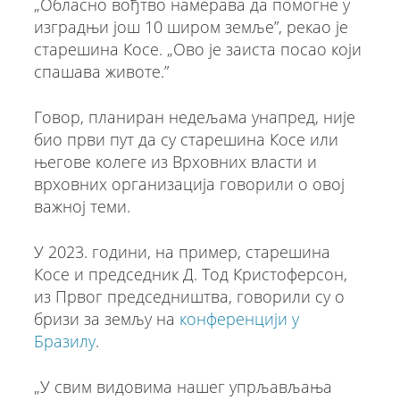
„Обласно вођтво намерава да помогне у
изградњи још 10 широм земље”, рекао је
старешина Косе. „Ово је заиста посао који
спашава животе.”
Говор, планиран недељама унапред, није
био први пут да су старешина Косе или
његове колеге из Врховних власти и
врховних организација говорили о овој
важној теми.
У 2023. години, на пример, старешина
Косе и председник Д. Тод Кристоферсон,
из Првог председништва, говорили су о
бризи за земљу на
конференцији у
Бразилу
.
„У свим видовима нашег упрљављања