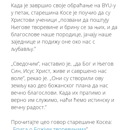
Када је завршио своје обраћање на BYU-у
у петак, старешина Косе је поучио да су
Христови ученици „позвани да поштују
Његове творевине и брину се за њих, и да
благослове наше породице, јачају наше
заједнице и подижу оне око нас с
љубављу.”
„Сведочим”, наставио је, „да Бог и Његов
Син, Исус Христ, живе и савршено нас
воле”, рекао је. „Они су створили ову
земљу као део божанског плана да нас
вечно благослови. Када их пратимо и
верно им служимо, наћи ћемо истинску и
вечну радост.”
Прочитајте цео говор старешине Косеа:
„
Брига о Божјим творевинама
”.