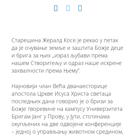
Старешина Жералд Косе je рекао у петак
да је очување земље и заштита Божје деце
и брига за њих „израз љубави према
нашем Створитељу и одраз наше искрене
захвалности према Њему”.
Најновији члан Већа дванаесторице
апостола Цркве Исуса Христа светаца
последњих дана говорио је о бризи за
Божје творевине на кампусу Универзитета
Бригам Јанг у Прову, у Јути, стотинама
окупљених на две одвојене конференције
– једнoj о управљању животном средином,