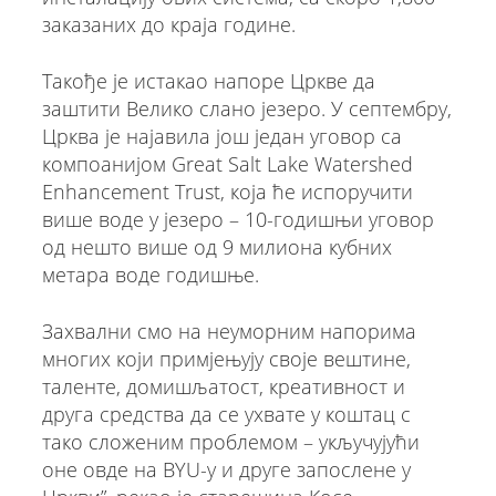
заказаних до краја године.
Такође је истакао напоре Цркве да
заштити Велико слано језеро. У септембру,
Црква је најавила још један уговор са
компоанијом Great Salt Lake Watershed
Enhancement Trust, која ће испоручити
више воде у језеро – 10-годишњи уговор
од нешто више од 9 милиона кубних
метара воде годишње.
Захвални смо на неуморним напорима
многих који примјењују своје вештине,
таленте, домишљатост, креативност и
друга средства да се ухвате у коштац с
тако сложеним проблемом – укључујући
оне овде на BYU-у и друге запослене у