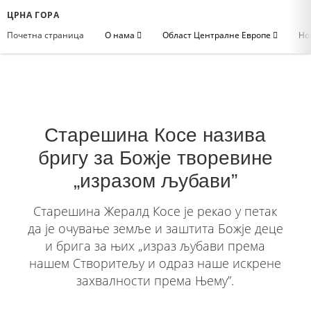
ЦРНА ГОРА
Почетна страница
О нама
Област Централне Европе
Но
Старешина Косе назива
бригу за Божје творевине
„изразом љубави”
Старешина Жералд Косе je рекао у петак
да је очување земље и заштита Божје деце
и брига за њих „израз љубави према
нашем Створитељу и одраз наше искрене
захвалности према Њему”.