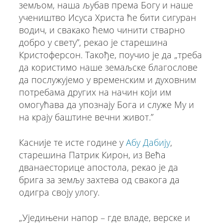
земљом, наша љубав према Богу и наше
учеништво Исуса Христа ће бити сигуран
водич, и свакако ћемо чинити стварно
добро у свету”, рекао је старешина
Кристоферсон. Такође, поучио је да „треба
да користимо наше земаљске благослове
да послужујемо у временским и духовним
потребама других на начин који им
омогућава да упознају Бога и служе Му и
на крају баштине вечни живот.”
Касније те исте године у
Абу Дабију
,
старешина Патрик Кирон, из Већа
дванаесторице апостола, рекао је да
брига за земљу захтева од свакога да
одигра своју улогу.
„Уједињени напор – где владе, верске и