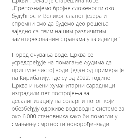
Цркви”, рекао је старешина Косе.
„Препознајемо бројне сложености око
будућности Великог сланог језера и
спремни смо да будемо део решења
заједно са свим нашим различитим
заинтересованим странама у заједници.”
Поред очувања воде, Црква се
усредсређује на помагање људима да
приступе чистој води. Један од примера је
на Кирибатију, где су од 2022. године
Црква и њени хуманитарни сарадници
изградили пет постројења за
десалинизацију на соларни погон који
обезбеђују одрживе водоводне системе за
око 6.000 становника како би помогли у
смањењу смртности новорођенчади.