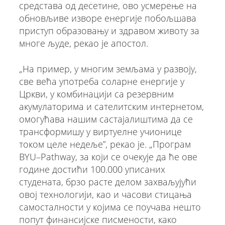
средстава од десетине, ово усмерење на
обновљиве изворе енергије побољшава
приступ образовању и здравом животу за
многе људе, рекао је апостол.
„На пример, у многим земљама у развоју,
све већа употреба соларне енергије у
Цркви, у комбинацији са резервним
акумулаторима и сателитским интернетом,
омогућава нашим састајалиштима да се
трансформишу у виртуелне учионице
током целе недеље”, рекао је. „Програм
BYU–Pathway, за који се очекује да ће ове
године достићи 100.000 уписаних
студената, брзо расте делом захваљујући
овој технологији, као и часови стицања
самосталности у којима се поучава нешто
попут финансијске писмености, како