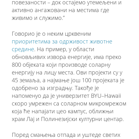
повезаности – док остајемо утемељени и
активно ангажовани на местима где
живимо и служимо.”
Говорио је о неким црквеним
приоритетима за одрживост животне
средине
. На пример, у области
обновљивих извора енергије, има преко
800 објеката који производе соларну
енергију на лицу места. Ови пројекти су у
45 земаља, а најмање још 100 пројеката је
одобрено за изградњу. Такође је
напоменуо да је универзитет BYU–Hawaii
скоро умрежен са соларном микромрежом
која ће напајати цео кампус, оближњи
храм Лај и Полинезијски културни центар.
Поред смањења отпада и уштеде светих