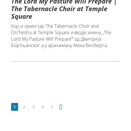
The Lord My Pasture Will Prepare |
The Tabernacle Choir at Temple
Square
Хор и оркестар The Tabernacle Choir and
Orchestra at Temple Square изводе химну „The
Lord My Pasture Will Prepareˮ од Дмитрија
Бортњанског а у aранжману Mека Вилберга.
1
2
3
4
5