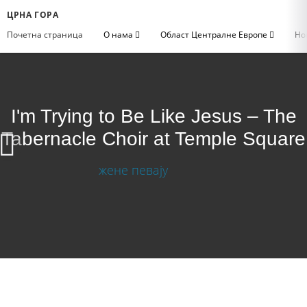
ЦРНА ГОРА
Почетна страница
О нама
Област Централне Европе
Но
I'm Trying to Be Like Jesus – The
Tabernacle Choir at Temple Square