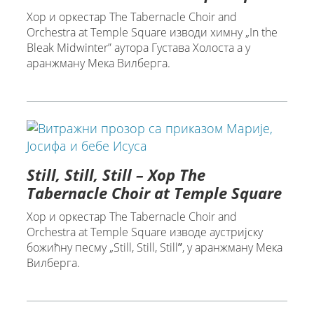
Хор и оркестар The Tabernacle Choir and
Orchestra at Temple Square изводи химну „In the
Bleak Midwinter” аутора Густава Холоста а у
аранжману Мека Вилберга.
Still, Still, Still – Хор The
Tabernacle Choir at Temple Square
Хор и оркестар The Tabernacle Choir and
Orchestra at Temple Square изводе аустријску
божићну песму „Still, Still, Stillˮ, у аранжману Мека
Вилберга.