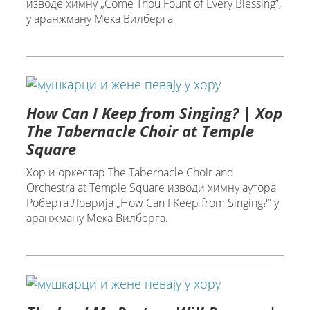
изводе химну „Come Thou Fount of Every Blessing”,
у аранжману Мека Вилберга
How Can I Keep from Singing? | Хор
The Tabernacle Choir at Temple
Square
Хор и оркестар The Tabernacle Choir and
Orchestra at Temple Square изводи химну аутора
Роберта Ловрија „How Can I Keep from Singing?” у
аранжману Мека Вилберга.