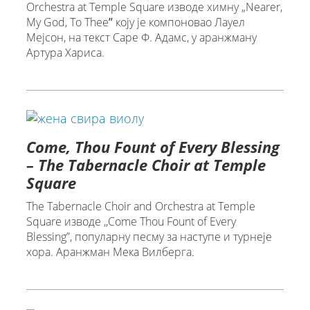
Orchestra at Temple Square изводе химну „Nearer,
My God, To Theeˮ коју је компоновао Лауел
Мејсон, на текст Саре Ф. Адамс, у аранжману
Артура Хариса.
Come, Thou Fount of Every Blessing
– The Tabernacle Choir at Temple
Square
The Tabernacle Choir and Orchestra at Temple
Square изводе ,,Come Thou Fount of Every
Blessing”, популарну песму за наступе и турнеје
хора. Аранжман Мека Вилберга.