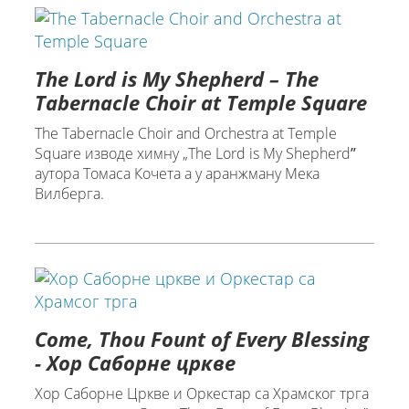
The Lord is My Shepherd – The
Tabernacle Choir at Temple Square
The Tabernacle Choir and Orchestra at Temple
Square изводе химну „The Lord is My Shepherdˮ
аутора Томаса Кочета а у аранжману Мека
Вилберга.
Come, Thou Fount of Every Blessing
- Хор Саборне цркве
Хор Саборне Цркве и Оркестар са Храмског трга