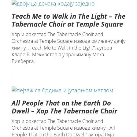
Teach Me to Walk in The Light – The
Tabernacle Choir at Temple Square
Хор и оркестар The Tabernacle Choir and
Orchestra at Temple Square изводе омиљену дечју
химну, „Teach Me to Walk in the Lightˮ, аутора
Кларе В. Мекмастер а у аранжману Мека
Вилберга.
All People That on the Earth Do
Dwell – Хор The Tabernacle Choir
Хор и оркестар The Tabernacle Choir and
Orchestra at Temple Square изводe химну, „All
People That on the Earth Do Dwell” аутора Луја