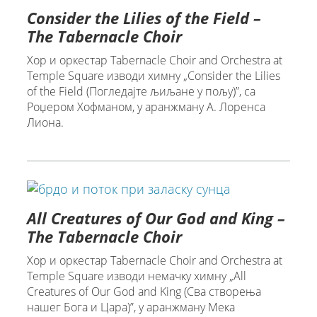
Consider the Lilies of the Field –
The Tabernacle Choir
Хор и оркестар Tabernacle Choir and Orchestra at
Temple Square изводи химну „Consider the Lilies
of the Field (Погледајте љиљане у пољу)”, са
Роџером Хофманом, у аранжману А. Лоренса
Лиона.
All Creatures of Our God and King –
The Tabernacle Choir
Хор и оркестар Tabernacle Choir and Orchestra at
Temple Square изводи немачку химну „All
Creatures of Our God and King (Сва створења
нашег Бога и Цара)”, у аранжману Мека