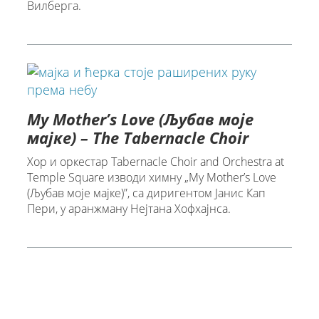
Вилберга.
My Mother’s Love (Љубав моје
мајке) – The Tabernacle Choir
Хор и оркестар Tabernacle Choir and Orchestra at
Temple Square изводи химну „My Mother’s Love
(Љубав моје мајке)”, са диригентом Јанис Кап
Пери, у аранжману Нејтана Хофхајнса.