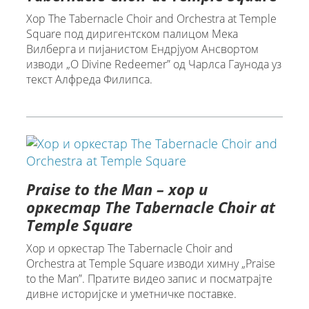
Хор The Tabernacle Choir and Orchestra at Temple
Square под диригентском палицом Мека
Вилберга и пијанистом Ендрјуом Ансвортом
изводи „O Divine Redeemer” од Чарлса Гаунода уз
текст Алфреда Филипса.
Praise to the Man – хор и
оркестар The Tabernacle Choir at
Temple Square
Хор и оркестар The Tabernacle Choir and
Orchestra at Temple Square изводи химну „Praise
to the Man”. Пратите видео запис и посматрајте
дивне историјске и уметничке поставке.