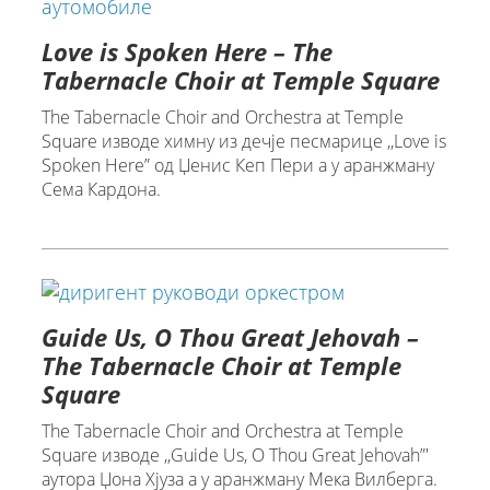
Love is Spoken Here – The
Tabernacle Choir at Temple Square
The Tabernacle Choir and Orchestra at Temple
Square изводe химну из дечје песмарице ,,Love is
Spoken Here” од Џенис Кеп Пери а у аранжману
Сема Кардона.
Guide Us, O Thou Great Jehovah –
The Tabernacle Choir at Temple
Square
The Tabernacle Choir and Orchestra at Temple
Square изводе ,,Guide Us, O Thou Great Jehovah”'
аутора Џона Хјуза а у аранжману Мека Вилберга.