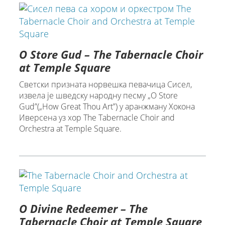
O Store Gud – The Tabernacle Choir
at Temple Square
Светски признатa норвешкa певачица Сисел,
извела је шведску народну песму „O Store
Gud”(„How Great Thou Art”) у аранжману Хокона
Иверсена уз хор The Tabernacle Choir and
Orchestra at Temple Square.
O Divine Redeemer – The
Tabernacle Choir at Temple Square