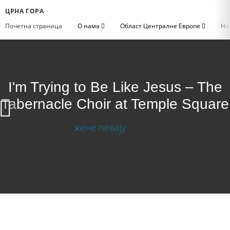
ЦРНА ГОРА
Почетна страница
О нама
Област Централне Европе
Но
I'm Trying to Be Like Jesus – The
Tabernacle Choir at Temple Square