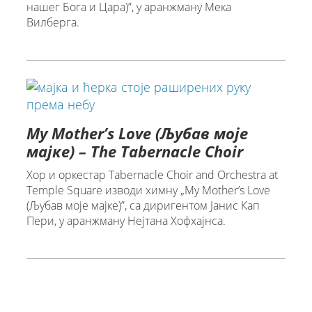
нашег Бога и Цара)”, у аранжману Мека
Вилберга.
My Mother’s Love (Љубав моје
мајке) – The Tabernacle Choir
Хор и оркестар Tabernacle Choir and Orchestra at
Temple Square изводи химну „My Mother’s Love
(Љубав моје мајке)”, са диригентом Јанис Кап
Пери, у аранжману Нејтана Хофхајнса.