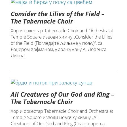
Consider the Lilies of the Field –
The Tabernacle Choir
Хор и оркестар Tabernacle Choir and Orchestra at
Temple Square изводи химну „Consider the Lilies
of the Field (Погледајте љиљане у пољу)”, са
Роџером Хофманом, у аранжману А. Лоренса
Лиона.
All Creatures of Our God and King –
The Tabernacle Choir
Хор и оркестар Tabernacle Choir and Orchestra at
Temple Square изводи немачку химну „All
Creatures of Our God and King (Сва створења