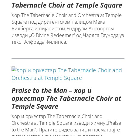
Tabernacle Choir at Temple Square
Хор The Tabernacle Choir and Orchestra at Temple
Square под диригентском палицом Мека
Вилберга и пијанистом Ендрјуом Ансвортом
изводи „O Divine Redeemer” од Чарлса Гаунода уз
текст Алфреда Филипса.
Praise to the Man – хор и
оркестар The Tabernacle Choir at
Temple Square
Хор и оркестар The Tabernacle Choir and
Orchestra at Temple Square изводи химну „Praise
to the Man”. Пратите видео запис и посматрајте