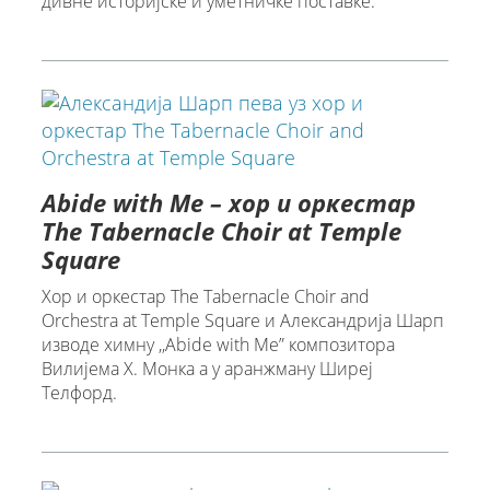
дивне историјске и уметничке поставке.
Abide with Me – хор и оркестар
The Tabernacle Choir at Temple
Square
Хор и оркестар The Tabernacle Choir and
Orchestra at Temple Square и Александрија Шарп
изводе химну ,,Abide with Me” композитора
Вилијема Х. Монка а у аранжману Ширеј
Телфорд.