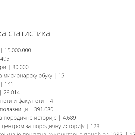
ка статистика
| 15.000.000
 405
и | 80.000
а мисионарску обуку | 15
| 141
| 29.014
тети и факултети | 4
полазници | 391.680
а породичне историје | 4.689
 центром за породичну историју | 128
којима је присутна, хуманитарна помоћ од 1985. | 1