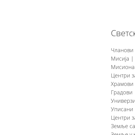
Светс
Чланови 
Мисија |
Мисионар
Центри з
Храмови 
Градови 
Универзи
Уписани 
Центри з
Земље са
Земље у 