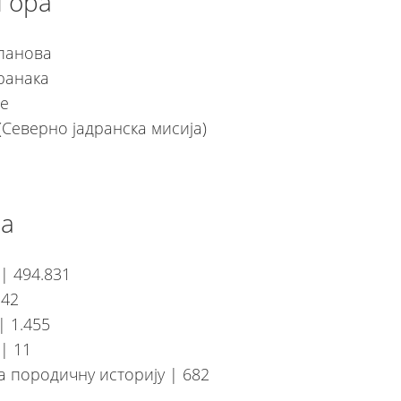
Гора
чланова
гранака
је
 (Северно јадранска мисија)
па
| 494.831
 42
| 1.455
| 11
а породичну историју | 682