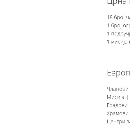
Црна 
18 број 
1 број о
1 подруч
1 мисија
Евро
Чланови 
Мисија |
Градови 
Храмови 
Центри з