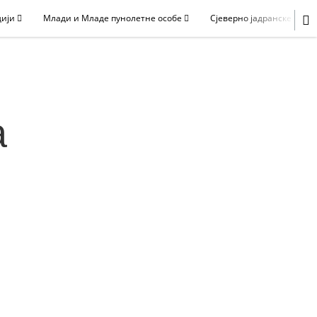
дији
Млади и Младе пунолетне особе
Сјеверно јадранске држ
а