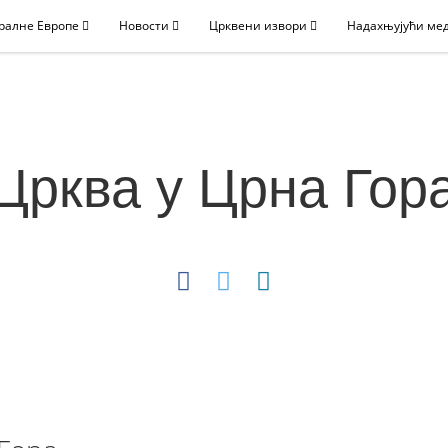
ралне Европе
Новости
Црквени извори
Надахњујући ме
Црква у Црна Гор