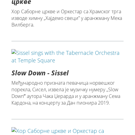
цркве
Хор Саборне цркве и Оркестар са Храмског трга
изводе химну „Хајдемо свеци” у аранжману Мека
Вилберга.
Slow Down - Sissel
Међународнo признатa певачица норвешког
порекла, Сисел, извелa је музичку нумеру „Slow
Downˮ аутора Чака Џерарда и у аранжману Сема
Кардона, на концерту за Дан пионира 2019.