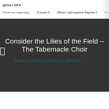
ЦРНА ГОРА
Почетна страница
О нама
Област Централне Европе
Но
Consider the Lilies of the Field –
The Tabernacle Choir