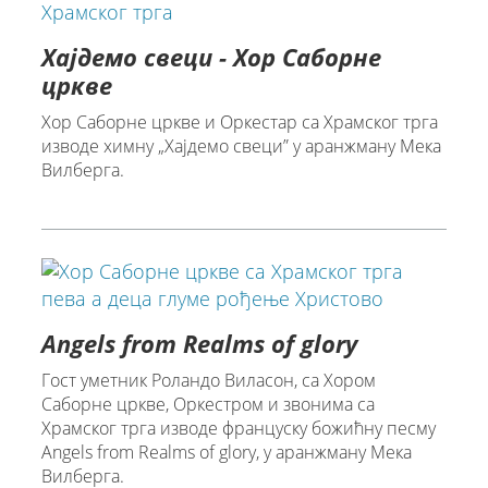
Хајдемо свеци - Хор Саборне
цркве
Хор Саборне цркве и Оркестар са Храмског трга
изводе химну „Хајдемо свеци” у аранжману Мека
Вилберга.
Аngels from Realms of glory
Гост уметник Роландо Виласон, са Хором
Саборне цркве, Оркестром и звонима са
Храмског трга изводе француску божићну песму
Angels from Realms of glory, у аранжману Мека
Вилберга.