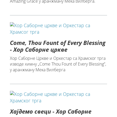
Amazing Grace у аранжману Мека Вилберга.
Come, Thou Fount of Every Blessing
- Хор Саборне цркве
Хор Саборне Цркве и Оркестар са Храмског трга
изводе химну „Come Thou Fount of Every Blessing”,
у аранжману Мека Вилберга
Хајдемо свеци - Хор Саборне