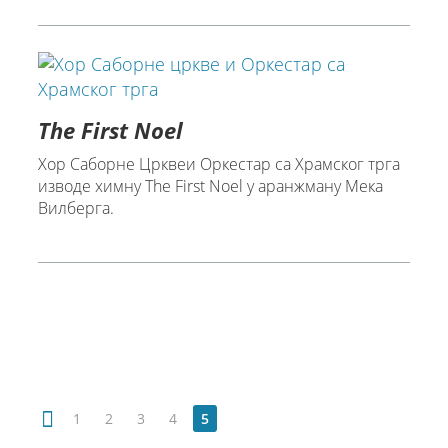
The First Noel
Хор Саборне Црквеи Оркестар са Храмског трга
изводе химну The First Noel у аранжману Мека
Вилберга.
1
2
3
4
5