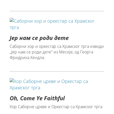
Јер нам се роди дете
Саборни хор и оркестар са Храмског трга изводи
,,Јер нам се роди дете'' из Месије, од Георга
Фридриха Хендла.
Oh, Come Ye Faithful
Хор Саборне цркве и Оркестар са Храмског трга