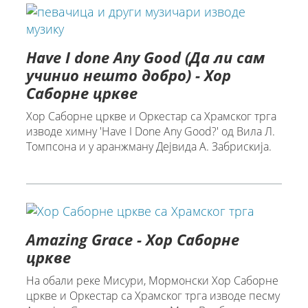
Have I done Any Good (Да ли сам
учинио нешто добро) - Хор
Саборне цркве
Хор Саборне цркве и Оркестар са Храмског трга
изводе химну 'Have I Done Any Good?' од Вила Л.
Томпсона и у аранжману Дејвида А. Забрискија.
Amazing Grace - Хор Саборне
цркве
На обали реке Мисури, Мормонски Хор Саборне
цркве и Оркестар са Храмског трга изводе песму