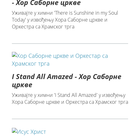
- Хор Саборне цркве
Уживајте у химни 'There is Sunshine in my Soul
Today' у извођењу Хора Саборне цркве и
Оркестра са Храмског трга
I Stand All Amazed - Хор Саборне
цркве
Уживајте у химни 'I Stand All Amazed' у извођењу
Хора Саборне цркве и Оркестра са Храмског трга