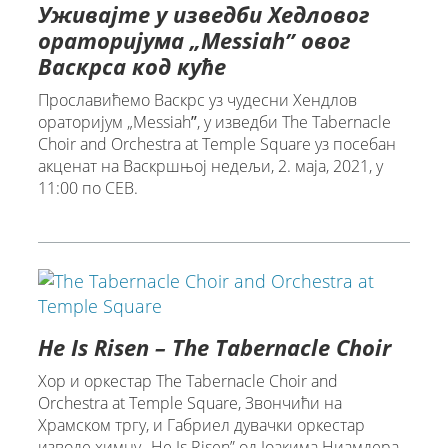
Уживајте у изведби Хедловог
ораторијума „Messiahˮ овог
Васкрса код куће
Прославићемо Васкрс уз чудесни Хендлов
ораторијум „Messiahˮ, у изведби The Tabernacle
Choir and Orchestra at Temple Square уз посебан
акценат на Васкршњој недељи, 2. маја, 2021, у
11:00 по CEВ.
He Is Risen – The Tabernacle Choir
Хор и оркестар The Tabernacle Choir and
Orchestra at Temple Square, Звончићи на
Храмском тргу, и Габриел дувачки оркестар
изводе химну „He Is Risen” од Јоакима Ниамдера