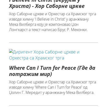
Христа) - Хор Саборне цркве
Хор Саборне цркве и Оркестар са Храмског трга
изводе химну 'I Believe in Christ' у аранжману
Мека Вилберга коју је компоновао Џон
Лонгхарст а текст написао Брус Р. Меконки.
Where Can I Turn for Peace (Где да
потражим мир)
Хор Саборне цркве и Оркестар са Храмског трга
изводе химну 'Where Can I Turn for Peace' од
Џолин Г. Мередит у аранжману Мека Вилберга.