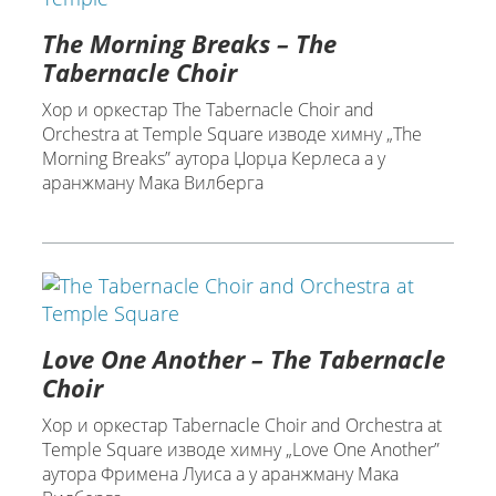
The Morning Breaks – The
Tabernacle Choir
Хор и оркестар The Tabernacle Choir and
Orchestra at Temple Square изводе химну „The
Morning Breaks” аутора Џорџа Керлеса a у
аранжману Мaка Вилберга
Love One Another – The Tabernacle
Choir
Хор и оркестар Tabernacle Choir and Orchestra at
Temple Square изводе химну „Love One Another”
аутора Фримена Луиса а у аранжману Мака