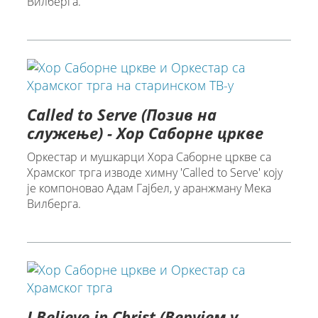
Вилберга.
Called to Serve (Позив на
служење) - Хор Саборне цркве
Оркестар и мушкарци Хора Саборне цркве са
Храмског трга изводе химну 'Called to Serve' коју
је компоновао Адам Гајбел, у аранжману Мека
Вилберга.
I Believe in Christ (Верујем у