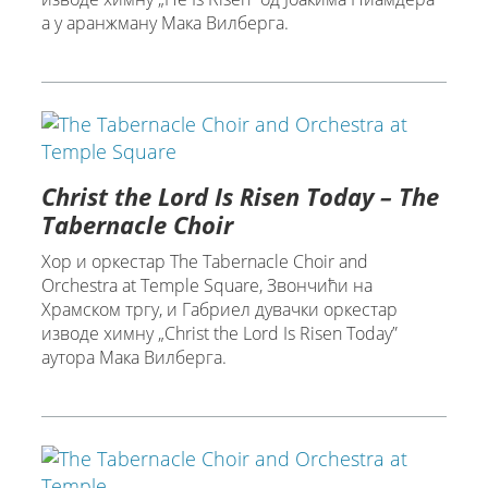
a у аранжману Мaка Вилберга.
Christ the Lord Is Risen Today – The
Tabernacle Choir
Хор и оркестар The Tabernacle Choir and
Orchestra at Temple Square, Звончићи на
Храмском тргу, и Габриел дувачки оркестар
изводе химну „Christ the Lord Is Risen Today”
аутора Мaка Вилберга.