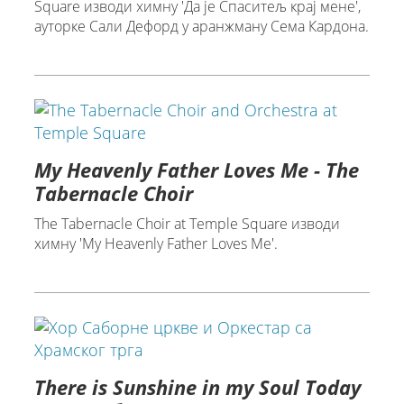
Square изводи химну 'Да је Спаситељ крај мене',
ауторке Сали Дефорд у аранжману Сема Кардона.
My Heavenly Father Loves Me - The
Tabernacle Choir
The Tabernacle Choir at Temple Square изводи
химну 'My Heavenly Father Loves Me'.
There is Sunshine in my Soul Today